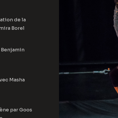
ation de la
mira Borel
c Benjamin
vec Masha
cène par Goos