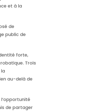
ce et à la
posé de
ge public de
dentité forte,
robatique.
Trois
 la
ien au-delà de
 l’opportunité
mis de partager