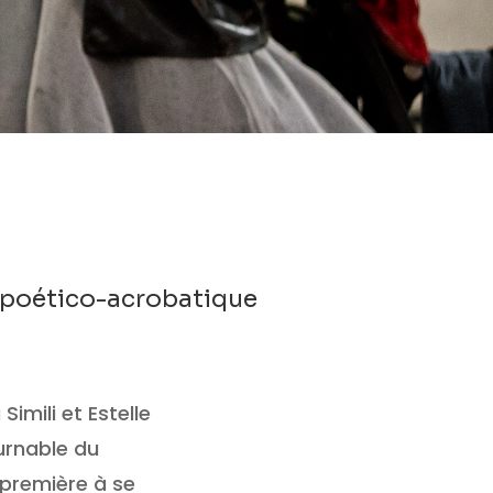
 poético-acrobatique
imili et Estelle
urnable du
a première à se