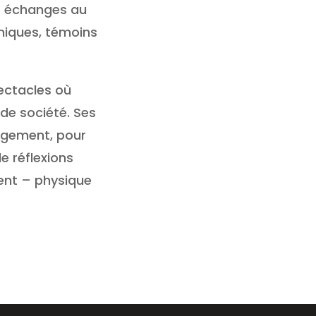
et échanges au
uniques, témoins
pectacles où
 de société. Ses
figement, pour
e réflexions
ment – physique